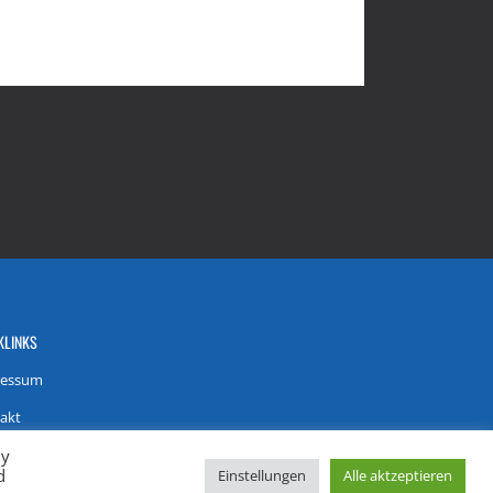
KLINKS
ressum
akt
By
nschutzerklärung
d
Einstellungen
Alle aktzeptieren