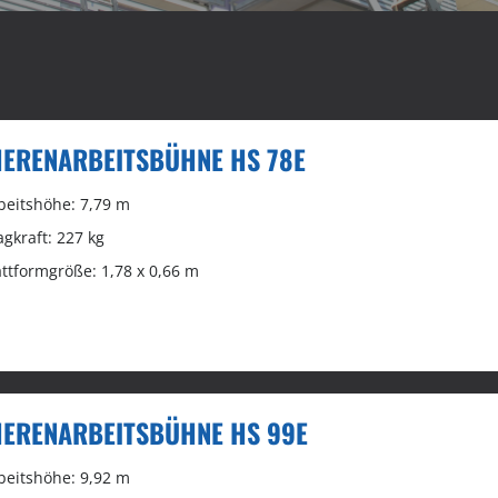
ERENARBEITSBÜHNE HS 78E
beitshöhe: 7,79 m
agkraft: 227 kg
attformgröße: 1,78 x 0,66 m
ERENARBEITSBÜHNE HS 99E
beitshöhe: 9,92 m