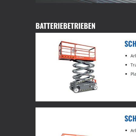
BATTERIEBETRIEBEN
SCH
Ar
Tr
Pl
SCH
Ar