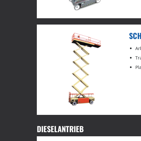
SCH
Ar
Tr
Pl
DIESELANTRIEB