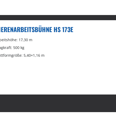
ERENARBEITSBÜHNE HS 173E
beitshöhe: 17,30 m
agkraft: 500 kg
attformgröße: 5,40×1,16 m