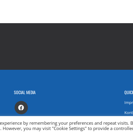
SOCIAL MEDIA
QUIC
Imp
Kont
 experience by remembering your preferences and repeat visits. 
Date
es. However, you may visit "Cookie Settings" to provide a controlle