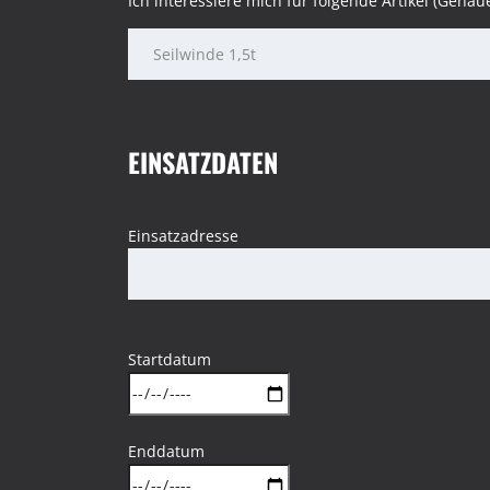
Ich interessiere mich für folgende Artikel (Gena
EINSATZDATEN
Einsatzadresse
Startdatum
Enddatum