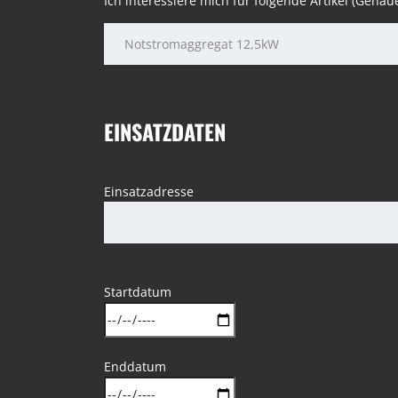
Ich interessiere mich für folgende Artikel (Gena
EINSATZDATEN
Einsatzadresse
Startdatum
Enddatum