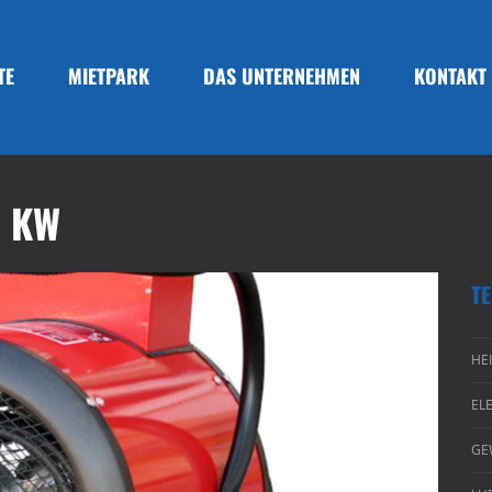
TE
MIETPARK
DAS UNTERNEHMEN
KONTAKT
3 KW
T
HE
EL
GE