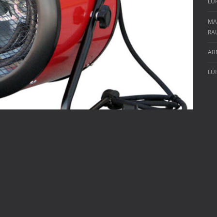
LU
MA
RA
AB
LÜ