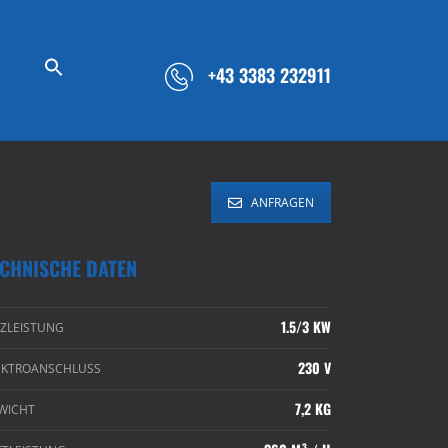
+43 3383 232911
ANFRAGEN
ECHNISCHE DATEN
1.5/3 KW
IZLEISTUNG
230 V
EKTROANSCHLUSS
7,2 KG
WICHT