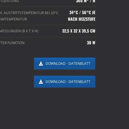
360 M³ / H
FTLEISTUNG
34°C / 56°C JE
X. AUSTRITTSTEMPERATUR BEI 20°C
NACH HEIZSTUFE
UMTEMPERATUR
32,5 X 32 X 39,5 CM
MESSUNGEN (B X T X H)
30 W
FTER FUNKTION
DOWNLOAD - DATENBLATT
DOWNLOAD - DATENBLATT